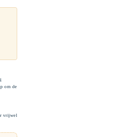
g
op om de
 vrijwel