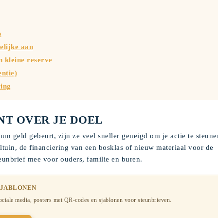
p
elijke aan
n kleine reserve
ntie)
ring
T OVER JE DOEL
n geld gebeurt, zijn ze veel sneller geneigd om je actie te steunen
ltuin, de financiering van een bosklas of nieuw materiaal voor de
steunbrief mee voor ouders, familie en buren.
SJABLONEN
ociale media, posters met QR-codes en sjablonen voor steunbrieven.