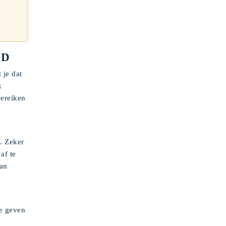
ID
 je dat
k
bereiken
. Zeker
af te
aan
te geven