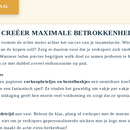
AAL
 & CREËER MAXIMALE BETROKKENHE
n, vormen de echte motor achter het succes van je inzamelactie. Wist
van de kopers zelf? Zorg er daarom voor dat je verkopers zich ster
 Wanneer leden precies begrijpen welk doel ze samen proberen te 
aan ze met dubbel zoveel enthousiasme op pad.
es
ven papieren
verkoopbriefjes en bestelboekjes
een onmisbare troef
e een fantastisch spel! Ze vinden het geweldig om vakje per vakje 
 uitdaging geeft hen enorm veel voldoening en zorgt dat ze spont
dstrijd
aan vast. Beloon de klas, ploeg of verkoper met de meeste
ot niet om je verkopers gepersonaliseerde stickers met je logo mee 
en maakt de actie extra herkenbaar!