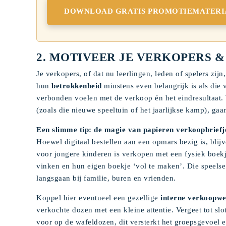
DOWNLOAD GRATIS PROMOTIEMATERI
2. MOTIVEER JE VERKOPERS
Je verkopers, of dat nu leerlingen, leden of spelers zij
hun
betrokkenheid
minstens even belangrijk is als die 
verbonden voelen met de verkoop én het eindresultaat.
(zoals die nieuwe speeltuin of het jaarlijkse kamp), g
Een slimme tip: de magie van papieren verkoopbriefj
Hoewel digitaal bestellen aan een opmars bezig is, blij
voor jongere kinderen is verkopen met een fysiek boekj
vinken en hun eigen boekje ‘vol te maken’. Die speelse
langsgaan bij familie, buren en vrienden.
Koppel hier eventueel een gezellige
interne verkoopwe
verkochte dozen met een kleine attentie. Vergeet tot sl
voor op de wafeldozen, dit versterkt het groepsgevoel 