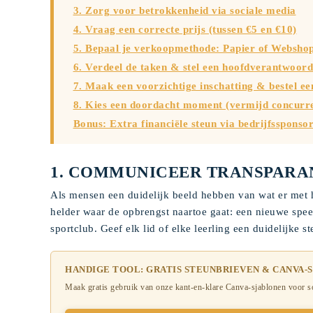
3. Zorg voor betrokkenheid via sociale media
4. Vraag een correcte prijs (tussen €5 en €10)
5. Bepaal je verkoopmethode: Papier of Websho
6. Verdeel de taken & stel een hoofdverantwoord
7. Maak een voorzichtige inschatting & bestel ee
8. Kies een doordacht moment (vermijd concurre
Bonus: Extra financiële steun via bedrijfssponso
1. COMMUNICEER TRANSPARAN
Als mensen een duidelijk beeld hebben van wat er met hu
helder waar de opbrengst naartoe gaat: een nieuwe spee
sportclub. Geef elk lid of elke leerling een duidelijke 
HANDIGE TOOL: GRATIS STEUNBRIEVEN & CANVA-
Maak gratis gebruik van onze kant-en-klare Canva-sjablonen voor s