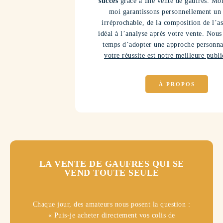
5
5
succès
grâce à une vente de gaufres. Mo
moi garantissons personnellement un 
6
6
irréprochable, de la composition de l’a
idéal à l’analyse après votre vente. Nous
temps d’adopter une approche personna
7
7
votre réussite est notre meilleure publi
8
8
À PROPOS
9
9
0
0
%
LA VENTE DE GAUFRES QUI SE
VEND TOUTE SEULE
Chaque jour, des amateurs nous posent la question :
« Puis-je acheter directement vos colis de