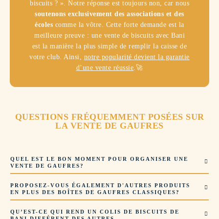
biscuits ? ». Notre réponse est toujours non, car nous
soutenons exclusivement des associations et des
écoles
comme la vôtre. Cette forte demande est la
meilleure preuve : une vente de biscuits avec Bani
est la manière la plus simple de remplir la caisse de
votre club. Ainsi,
notre popularité devient la garantie
d’une vente réussie
.🚀
QUESTIONS FRÉQUEMMENT POSÉES SUR
LA VENTE DE GAUFRES
QUEL EST LE BON MOMENT POUR ORGANISER UNE
VENTE DE GAUFRES?
PROPOSEZ-VOUS ÉGALEMENT D'AUTRES PRODUITS
EN PLUS DES BOÎTES DE GAUFRES CLASSIQUES?
QU’EST-CE QUI REND UN COLIS DE BISCUITS DE
BANI DIFFÉRENT DES AUTRES