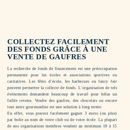
pour votre levée de fonds.
à partir de 250 boîtes.
25 ans d’experience.
fait avec amour.
COLLECTEZ FACILEMENT
DES FONDS GRÂCE À UNE
VENTE DE GAUFRES
La recherche de fonds de financement est une préoccupation
permanente pour les écoles et associations sportives ou
caritatives. Les fêtes d’école, les barbecues ou fancy fair
peuvent permettre la collecte de fonds. L’organisation de tels
événements demandent beaucoup de travail pour hélas un
faible revenu. Vendre des gaufres, des chocolats ou encore
tout autre gourmandise est une solution à long terme:
En effet, vous pouvez facilement gagner 3 euros (ou plus)
par boîte au nom de votre club ou de votre école. La plupart
de nos organisations membres vendent au minimum 10 à 15