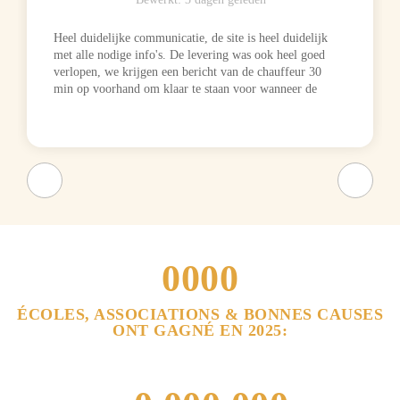
Heel duidelijke communicatie, de site is heel duidelijk
met alle nodige info's. De levering was ook heel goed
verlopen, we krijgen een bericht van de chauffeur 30
min op voorhand om klaar te staan voor wanneer de
dozen aankomen 🙂
0
0
0
0
1
1
1
1
ÉCOLES, ASSOCIATIONS & BONNES CAUSES
ONT GAGNÉ EN 2025:
2
2
2
2
3
3
3
3