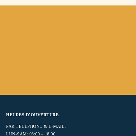
SERVICE DE VENTE GRATUIT
LIVRAISON PONCTUELLE
PAYER APRÈS
SERVICE PERSONNALISÉ
Livraison, traitement, outils,…
Le soir et le week-end.
commencer à vendre sans soucis.
Avant et après la vente.
HEURES D’OUVERTURE
PAR TÉLÉPHONE & E-MAIL:
LUN-SAM: 08:00 – 18:00