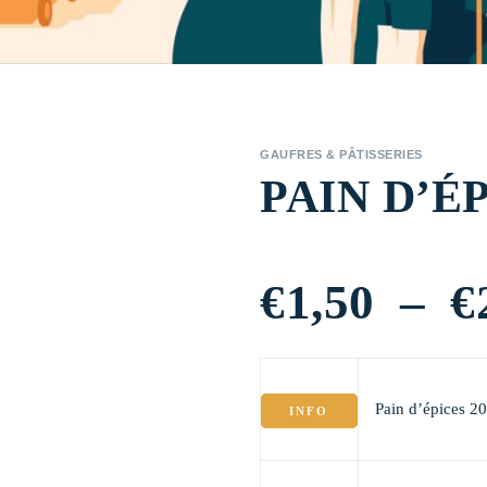
GAUFRES & PÂTISSERIES
PAIN D’É
€
1,50
–
€
Pain d’épices 2
INFO