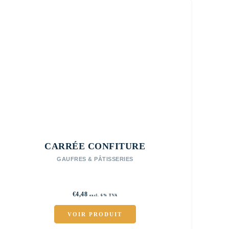
CARRÉE CONFITURE
GAUFRES & PÂTISSERIES
€
4,48
excl. 6% TVA
VOIR PRODUIT