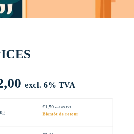
PICES
Plage
2,00
excl. 6% TVA
de
€
1,50
excl. 6% TVA
00g
Bientôt de retour
prix :