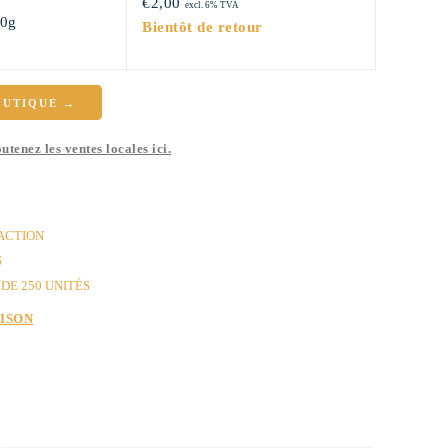
€
2,00
excl. 6% TVA
00g
Bientôt de retour
€1,50
à
OUTIQUE →
utenez les ventes locales ici.
€2,00
 ACTION
S
DE 250 UNITÉS
AISON