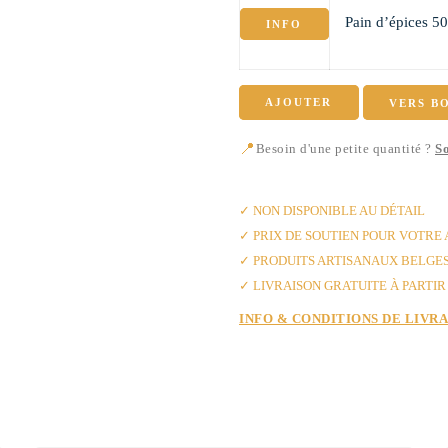
Pain d’épices 5
INFO
AJOUTER
VERS B
📍
Besoin d'une petite quantité ?
So
✓ AVEC AMOUR DE BANI
✓ NON DISPONIBLE AU DÉTAIL
✓ PRIX DE SOUTIEN POUR VOTRE
✓ PRODUITS ARTISANAUX BELGE
✓ LIVRAISON GRATUITE À PARTIR 
INFO & CONDITIONS DE LIVR