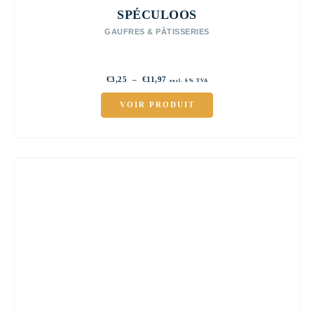
SPÉCULOOS
GAUFRES & PÂTISSERIES
Plage
€
3,25
–
€
11,97
excl. 6% TVA
de
prix :
VOIR PRODUIT
€3,25
à
€11,97