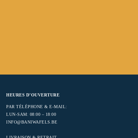
SERVICE DE VENTE GRATUIT
LIVRAISON PONCTUELLE
PAYER APRÈS
SERVICE PERSONNALISÉ
Livraison, traitement, outils,…
Le soir et le week-end.
commencer à vendre sans soucis.
Avant et après la vente.
HEURES D’OUVERTURE
PAR TÉLÉPHONE & E-MAIL:
LUN-SAM: 08:00 – 18:00
INFO@BANIWAFELS.BE
.
LIVRAISON & RETRAIT