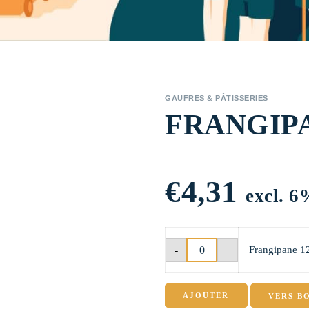
GAUFRES & PÂTISSERIES
FRANGIPA
€
4,31
excl. 
quantité
-
+
Frangipane 1
de
Frangipane
12pcs
emballé
AJOUTER
VERS B