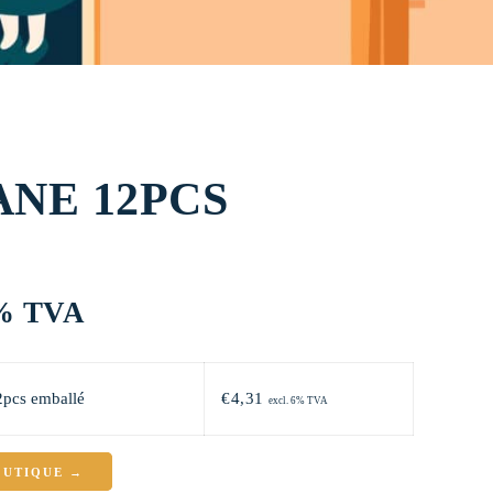
NE 12PCS
6% TVA
2pcs emballé
€
4,31
excl. 6% TVA
OUTIQUE →