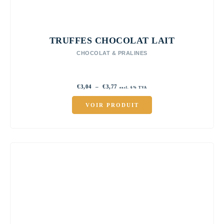
TRUFFES CHOCOLAT LAIT
CHOCOLAT & PRALINES
Plage
€
3,04
–
€
3,77
excl. 6% TVA
de
prix :
VOIR PRODUIT
€3,04
à
€3,77