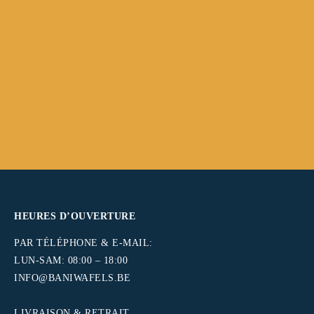
SERVICE DE VENTE GRATUIT
LIVRAISON PONCTUELLE
PAYER APRÈS
SERVICE PERSONNALISÉ
Livraison, traitement, outils,…
Le soir et le week-end.
commencer à vendre sans soucis.
Avant et après la vente.
HEURES D’OUVERTURE
PAR TÉLÉPHONE & E-MAIL:
LUN-SAM: 08:00 – 18:00
INFO@BANIWAFELS.BE
.
LIVRAISON & RETRAIT