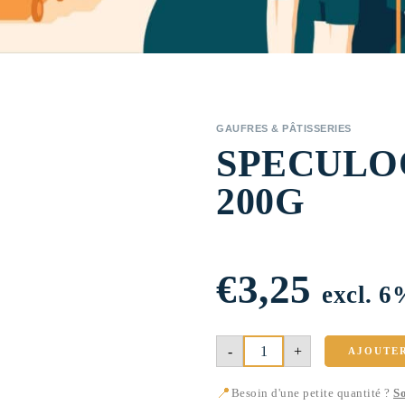
GAUFRES & PÂTISSERIES
SPECULO
200G
€
3,25
excl. 
quantité
-
+
AJOUTE
de
Speculoos
sans
📍
Besoin d'une petite quantité ?
So
Gluten