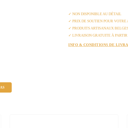
200g
✓ AVEC AMOUR DE BANI
✓ NON DISPONIBLE AU DÉTAIL
✓ PRIX DE SOUTIEN POUR VOTRE
✓ PRODUITS ARTISANAUX BELGE
✓ LIVRAISON GRATUITE À PARTIR 
INFO & CONDITIONS DE LIVR
AS