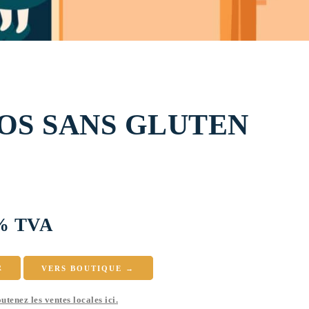
OS SANS GLUTEN
6% TVA
R
VERS BOUTIQUE →
utenez les ventes locales ici.