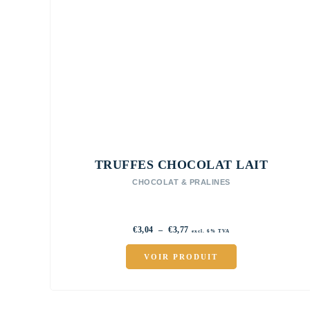
TRUFFES CHOCOLAT LAIT
CHOCOLAT & PRALINES
Plage
€
3,04
–
€
3,77
excl. 6% TVA
de
prix :
VOIR PRODUIT
€3,04
à
€3,77