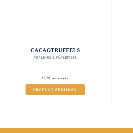
CACAOTRUFFELS
PRALINES & PAASEITJES
€
3,69
excl. 6% BTW
PRODUCT BEKIJKEN