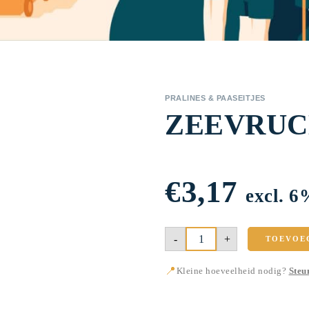
PRALINES & PAASEITJES
ZEEVRUC
€
3,17
excl. 
Zeevruchten
-
+
TOEVOE
250g
aantal
📍
Kleine hoeveelheid nodig?
Steu
✓ MET LIEFDE VAN BANI