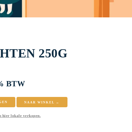
HTEN 250G
6% BTW
GEN
NAAR WINKEL →
n hier lokale verkopen.