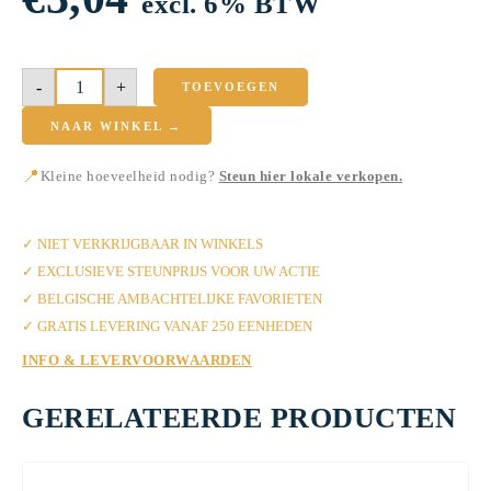
excl. 6% BTW
Schilfertruffels
-
+
Melk
TOEVOEGEN
200g
aantal
NAAR WINKEL →
📍
Kleine hoeveelheid nodig?
Steun hier lokale verkopen.
✓ MET LIEFDE VAN BANI
✓ NIET VERKRIJGBAAR IN WINKELS
✓ EXCLUSIEVE STEUNPRIJS VOOR UW ACTIE
✓ BELGISCHE AMBACHTELIJKE FAVORIETEN
✓ GRATIS LEVERING VANAF 250 EENHEDEN
INFO & LEVERVOORWAARDEN
GERELATEERDE PRODUCTEN