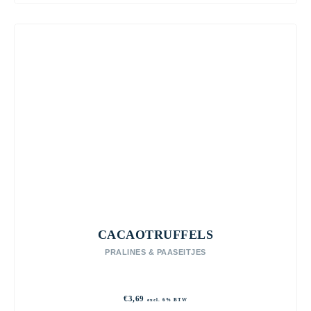
CACAOTRUFFELS
PRALINES & PAASEITJES
€
3,69
excl. 6% BTW