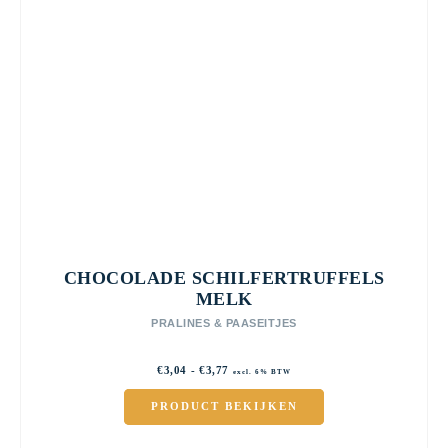
CHOCOLADE SCHILFERTRUFFELS
MELK
PRALINES & PAASEITJES
Prijsklasse:
€
3,04
-
€
3,77
excl. 6% BTW
€3,04
tot
PRODUCT BEKIJKEN
€3,77