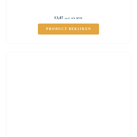
€
3,87
excl. 6% BTW
PRODUCT BEKIJKEN