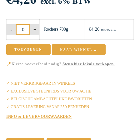
excl. 6% BTW
Rochers
-
+
Rochers 700g
€
4,20
700g
excl. 6% BTW
aantal
TOEVOEGEN
NAAR WINKEL →
📍
Kleine hoeveelheid nodig?
Steun hier lokale verkopen.
✓ MET LIEFDE VAN BANI
✓ NIET VERKRIJGBAAR IN WINKELS
✓ EXCLUSIEVE STEUNPRIJS VOOR UW ACTIE
✓ BELGISCHE AMBACHTELIJKE FAVORIETEN
✓ GRATIS LEVERING VANAF 250 EENHEDEN
INFO & LEVERVOORWAARDEN