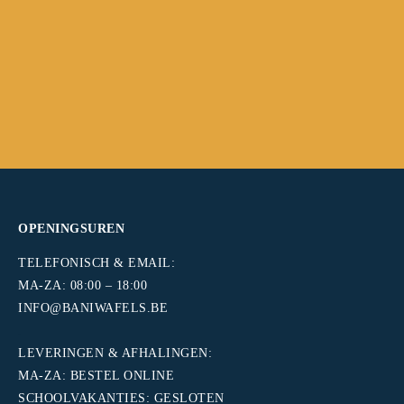
Levering, verwerking, tools, … gratis!
Ook ’s avonds en in het weekend.
Eerst zonder zorgen verkopen.
Begeleiding voor en na verkoop.
OPENINGSUREN
TELEFONISCH & EMAIL:
MA-ZA: 08:00 – 18:00
INFO@BANIWAFELS.BE
.
LEVERINGEN & AFHALINGEN:
MA-ZA: BESTEL ONLINE
SCHOOLVAKANTIES: GESLOTEN