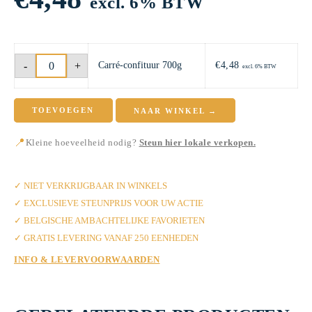
excl. 6% BTW
Carré-
-
+
Carré-confituur 700g
€
4,48
confituur
excl. 6% BTW
700g
aantal
TOEVOEGEN
NAAR WINKEL →
📍
Kleine hoeveelheid nodig?
Steun hier lokale verkopen.
✓ MET LIEFDE VAN BANI
✓ NIET VERKRIJGBAAR IN WINKELS
✓ EXCLUSIEVE STEUNPRIJS VOOR UW ACTIE
✓ BELGISCHE AMBACHTELIJKE FAVORIETEN
✓ GRATIS LEVERING VANAF 250 EENHEDEN
INFO & LEVERVOORWAARDEN