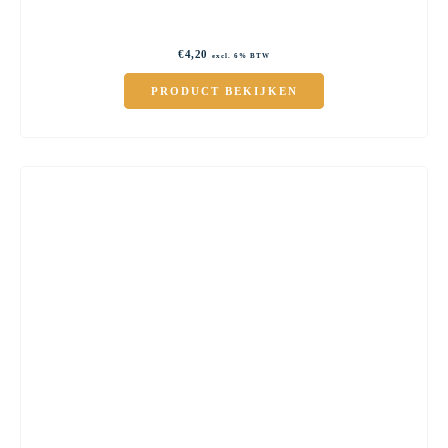
€
4,20
excl. 6% BTW
PRODUCT BEKIJKEN