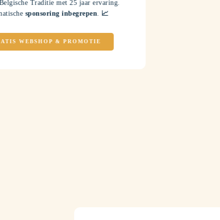
Belgische Traditie met 25 jaar ervaring.
matische
sponsoring inbegrepen
.
📈
ATIS WEBSHOP & PROMOTIE