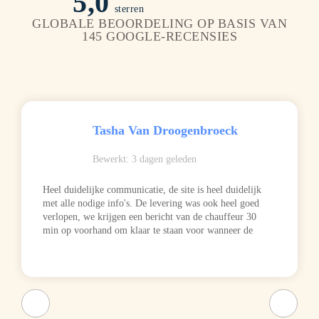
5,0
8
8
8
8
8
8
8
sterren
GLOBALE BEOORDELING OP BASIS VAN
145 GOOGLE-RECENSIES
9
9
9
9
9
9
9
+
0
.
0
0
0
.
0
0
0
Tasha Van Droogenbroeck
Bewerkt: 3 dagen geleden
Heel duidelijke communicatie, de site is heel duidelijk
met alle nodige info's. De levering was ook heel goed
verlopen, we krijgen een bericht van de chauffeur 30
min op voorhand om klaar te staan voor wanneer de
dozen aankomen 🙂