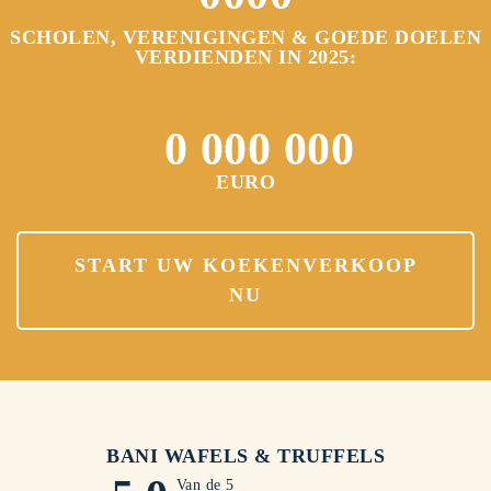
1
1
1
1
SCHOLEN, VERENIGINGEN & GOEDE DOELEN
VERDIENDEN IN 2025:
2
2
2
2
3
3
3
3
0
0
0
0
0
0
0
4
4
4
4
1
1
1
1
1
1
1
EURO
5
5
5
5
2
2
2
2
2
2
2
6
6
6
6
START UW KOEKENVERKOOP
3
3
3
3
3
3
3
NU
7
7
7
7
4
4
4
4
4
4
4
8
8
8
8
5
5
5
5
5
5
5
9
9
9
9
6
6
6
6
6
6
6
0
0
0
0
BANI WAFELS & TRUFFELS
7
7
7
7
7
7
7
Van de 5