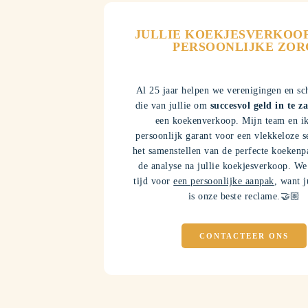
2
2
3
3
JULLIE KOEKJESVERKOOP
PERSOONLIJKE ZOR
4
4
Al 25 jaar helpen we verenigingen en sc
die van jullie om
succesvol geld in te 
5
5
een koekenverkoop. Mijn team en ik
persoonlijk garant voor een vlekkeloze s
6
6
het samenstellen van de perfecte koekenp
de analyse na jullie koekjesverkoop. W
tijd voor
een persoonlijke aanpak
, want j
7
7
is onze beste reclame.🤝🏼
8
8
CONTACTEER ONS
9
9